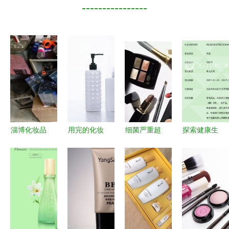
----------------
淄博化妆品
用完的化妆
细菌严重超
探索健康生
及卫生用品
品瓶子先别
标！快来看
活 北京太
零售红黑榜
扔，几步改
看哪些韩国
和保兴大药
两家单位被
造就能在卫
化妆品碰不
房的化妆品
立案查处
生间配出新
得
与卫生用品
精彩
零售之道