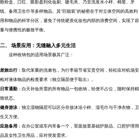
散粉盒、口红、眼影盘到化妆刷、睫毛夹、乃至洗发水小样、棉签、牙
线、备用卫生巾等多样物品。其“巨能装”的秘密在于对立体空间的高效利
用和物品的科学分区，避免了传统硬质化妆包内部的浪费空间，实现了容
量与便携性的极致平衡。
二、 场景应用：无缝融入多元生活
这种收纳包的适用场景极其广泛：
差旅出行
：取代笨重的洗漱包，为行李箱节省宝贵空间，轻松应对机场安
检对液体物品的检查要求（独立隔层便于取出）。
日常通勤
：白天补妆所需的所有物品一包收纳，轻便不占位，随时保持精
致状态。
健身游泳
：独立湿物隔层可以区分存放沐浴小样、湿毛巾与干净衣物，卫
生又方便。
应急备用
：在办公室或车内常备一个，里面放置基础护肤品、口腔护理用
品及女性卫生用品，应对突发需求。