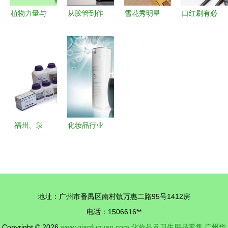
植物力量与
从胶管到作
雪花秀明星
口红刷有必
视觉诗意
品 化妆品
产品全解析
要每次使用
MR涛在
修图练习的
跨越时光的
完后就立即
Zcool上发
进阶指南
韩方护肤之
清洗吗？用
布的植物护
美
勤快还是用
肤包装设计
对更重要
赏析
福州、泉
化妆品行业
州、漳州
销售突破千
闽三角化妆
亿，护肤品
品与卫生用
成市场主导
品零售市场
力量
地址：广州市番禺区南村镇万惠二路95号1412房
的发展与机
电话：1506616**
遇
Copyright © 2026
www.qianfuquan.com
化妆品及卫生用品零售
广州华