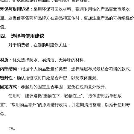
妆区、护肤区或旅行用品区，都能吸引目标客群。
环保与耐用诉求
：采用环保可回收材料、强调耐用性的产品更受市场欢
迎。这促使零售商和品牌方在选品和宣传时，更加注重产品的可持续性价
值。
四、 选择与使用建议
对于消费者，在选购时建议关注：
材质
：优先选择防水、易清洁、无异味的材料。
内部结构
：根据个人物品数量和类型，选择隔层布局最贴合习惯的款式。
密封性
：确认拉链或封口处是否严密，以防液体泄漏。
固定方式
：卷起后的固定是否牢固，避免在包内意外散开。
使用时，建议遵循“重物在下、轻物在上”、“液体密封后单独放
置”、“常用物品靠外”的原则进行收纳，并定期清洁整理，以延长使用寿
命。
###