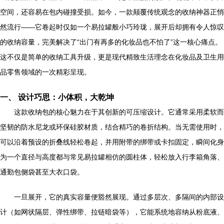
空间，还容易在包内碰撞受损。如今，一款颠覆传统观念的收纳神器正悄
然流行——它卷起时仅如一个易拉罐般小巧玲珑，展开后却拥有令人惊叹
的收纳容量，完美解决了“出门有再多的化妆品也不怕了”这一核心痛点。
这不仅是简单的收纳工具升级，更是现代精致生活理念在化妆品及卫生用
品零售领域的一次精彩呈现。
一、 设计巧思：小体积，大乾坤
这款收纳包的核心魅力在于其创新的可压缩设计。它通常采用柔软而
坚韧的防水尼龙或环保硅胶材质，结合精巧的卷折结构。当无需使用时，
可以沿着预设的折叠线轻松卷起，并用附带的绑带或卡扣固定，瞬间化身
为一个直径与高度都与常见易拉罐相仿的圆柱体，轻松放入行李箱角落、
通勤包侧袋甚至大衣口袋。
一旦展开，它的真实容量便豁然展现。通过多层次、多隔间的内部设
计（如网状隔层、弹性绑带、拉链暗袋等），它能系统地容纳从粉底液、