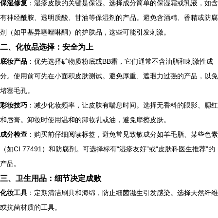
保湿修复
：湿疹皮肤的关键是保湿。选择成分简单的保湿霜或乳液，如含
有神经酰胺、透明质酸、甘油等保湿剂的产品。避免含酒精、香精或防腐
剂（如甲基异噻唑啉酮）的护肤品，这些可能引发刺激。
二、化妆品选择：安全为上
底妆产品
：优先选择矿物质粉底或BB霜，它们通常不含油脂和刺激性成
分。使用前可先在小面积皮肤测试。避免厚重、遮瑕力过强的产品，以免
堵塞毛孔。
彩妆技巧
：减少化妆频率，让皮肤有喘息时间。选择无香料的眼影、腮红
和唇膏。卸妆时使用温和的卸妆乳或油，避免摩擦皮肤。
成分检查
：购买前仔细阅读标签，避免常见致敏成分如羊毛脂、某些色素
（如CI 77491）和防腐剂。可选择标有“湿疹友好”或“皮肤科医生推荐”的
产品。
三、卫生用品：细节决定成败
化妆工具
：定期清洁刷具和海绵，防止细菌滋生引发感染。选择天然纤维
或抗菌材质的工具。