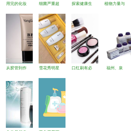
用完的化妆
细菌严重超
探索健康生
植物力量与
品瓶子先别
标！快来看
活 北京太
视觉诗意
扔，几步改
看哪些韩国
和保兴大药
MR涛在
造就能在卫
化妆品碰不
房的化妆品
Zcool上发
生间配出新
得
与卫生用品
布的植物护
精彩
零售之道
肤包装设计
赏析
从胶管到作
雪花秀明星
口红刷有必
福州、泉
品 化妆品
产品全解析
要每次使用
州、漳州
修图练习的
跨越时光的
完后就立即
闽三角化妆
进阶指南
韩方护肤之
清洗吗？用
品与卫生用
美
勤快还是用
品零售市场
对更重要
的发展与机
遇