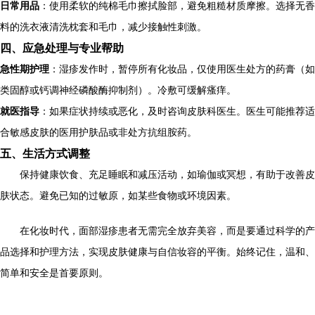
日常用品
：使用柔软的纯棉毛巾擦拭脸部，避免粗糙材质摩擦。选择无香
料的洗衣液清洗枕套和毛巾，减少接触性刺激。
四、应急处理与专业帮助
急性期护理
：湿疹发作时，暂停所有化妆品，仅使用医生处方的药膏（如
类固醇或钙调神经磷酸酶抑制剂）。冷敷可缓解瘙痒。
就医指导
：如果症状持续或恶化，及时咨询皮肤科医生。医生可能推荐适
合敏感皮肤的医用护肤品或非处方抗组胺药。
五、生活方式调整
保持健康饮食、充足睡眠和减压活动，如瑜伽或冥想，有助于改善皮
肤状态。避免已知的过敏原，如某些食物或环境因素。
在化妆时代，面部湿疹患者无需完全放弃美容，而是要通过科学的产
品选择和护理方法，实现皮肤健康与自信妆容的平衡。始终记住，温和、
简单和安全是首要原则。