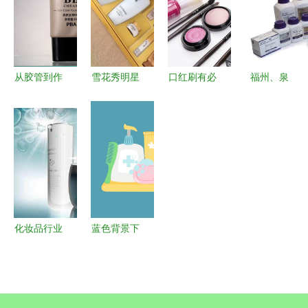
生间配出新
得
与卫生用品
布的植物护
精彩
零售之道
肤包装设计
赏析
从胶管到作
雪花秀明星
口红刷有必
福州、泉
品 化妆品
产品全解析
要每次使用
州、漳州
修图练习的
跨越时光的
完后就立即
闽三角化妆
进阶指南
韩方护肤之
清洗吗？用
品与卫生用
美
勤快还是用
品零售市场
对更重要
的发展与机
遇
化妆品行业
蓝色背景下
销售突破千
的浴室卫生
亿，护肤品
配件与化妆
成市场主导
品矢量图