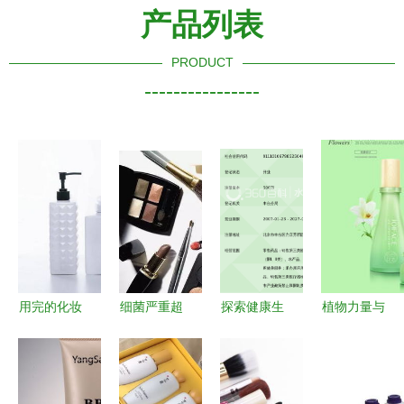
产品列表
PRODUCT
----------------
用完的化妆
细菌严重超
探索健康生
植物力量与
品瓶子先别
标！快来看
活 北京太
视觉诗意
扔，几步改
看哪些韩国
和保兴大药
MR涛在
造就能在卫
化妆品碰不
房的化妆品
Zcool上发