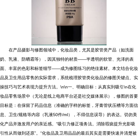
在产品摄影与修图领域中，化妆品类，尤其是胶管类产品（如洗面
奶、乳液、防晒霜等），因其独特的材质——半透明的软管、光泽的表
面、丰富的色彩和标签细节——成为修图练习的绝佳素材。本文结合化妆
品及卫生用品零售的实际需求，系统梳理胶管类化妆品的修图关键点、实
操技巧与艺术表现力提升方法。\n\n一、明确目标：从真实到吸引\n在化
妆品零售场景中（无论是线上电商平台还是社交媒体展示），修图的首要
目标是：在保留了药品信息（准确的字样的标签，牙膏管状压槽等方面信
息、卫生/规格等内容（乳液50件/ml），不得信息误导）的表达。切勿美
化产品并激发用户的亲近感。“吸引力修正项务法。消除瑕疵提升光影吸
引性从而做到还原”。“化妆品及卫用品品的最后其实是需要快速并清楚被