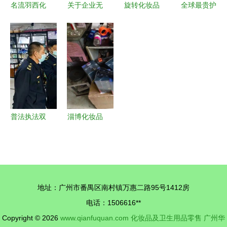
名流羽西化
关于企业无
旋转化妆品
全球最贵护
妆品的加盟
相关许可销
收纳盒梳妆
肤品排行揭
路径与经营
售消毒水、
台口红笔刷
晓 澳洲
策略
口罩并开具
桌面置物架
NLAB位居
发票的合规
子卫生间亚
榜首，颠覆
解答
克力塑料大
奢华护肤新
定义
普法执法双
淄博化妆品
管齐下 点
及卫生用品
亮儿童用妆
零售红黑榜
安全之路
两家单位被
立案查处
地址：广州市番禺区南村镇万惠二路95号1412房
电话：1506616**
Copyright © 2026
www.qianfuquan.com
化妆品及卫生用品零售
广州华