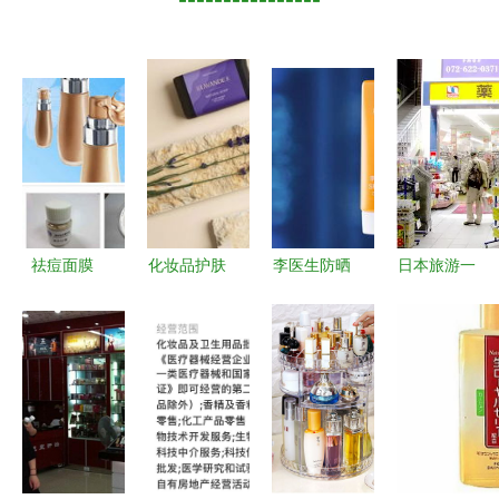
祛痘面膜
化妆品护肤
李医生防晒
日本旅游一
OEM代工
品包装设计
三合一甄选
定要去的12
微信护肤代
参考 从视
唯品会化妆
家商场！化
加工厂与化
觉触达消费
品专场解析
妆品及卫生
妆品卫生用
者内心
与选购指南
用品购物资
品零售一体
讯
化解决方案