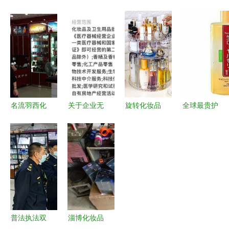
OEM代工
品包装设计
三合一甄选
定要去的12
微信护肤代
参考 从视
唯品会化妆
家商场！化
加工厂与化
觉触达消费
品专场解析
妆品及卫生
妆品卫生用
者内心
与选购指南
用品购物资
品零售一体
讯
化解决方案
名流羽西化
关于企业无
旋转化妆品
全球最贵护
妆品的加盟
相关许可销
收纳盒梳妆
肤品排行揭
路径与经营
售消毒水、
台口红笔刷
晓 澳洲
策略
口罩并开具
桌面置物架
NLAB位居
发票的合规
子卫生间亚
榜首，颠覆
解答
克力塑料大
奢华护肤新
定义
普法执法双
淄博化妆品